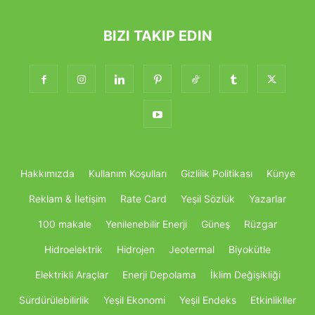
BIZI TAKIP EDIN
Hakkımızda
Kullanım Koşulları
Gizlilik Politikası
Künye
Reklam & İletişim
Rate Card
Yeşil Sözlük
Yazarlar
100 makale
Yenilenebilir Enerji
Güneş
Rüzgar
Hidroelektrik
Hidrojen
Jeotermal
Biyokütle
Elektrikli Araçlar
Enerji Depolama
İklim Değişikliği
Sürdürülebilirlik
Yeşil Ekonomi
Yeşil Endeks
Etkinlikller