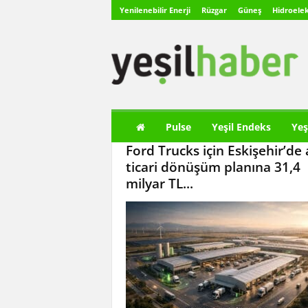
Yenilenebilir Enerji
Rüzgar
Güneş
Hidroelek
Y
e
ş
i
l
H
a
Pulse
Yeşil Endeks
Yeş
b
Ford Trucks için Eskişehir’de 
e
r
ticari dönüşüm planına 31,4
milyar TL...