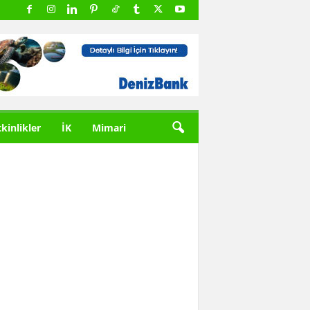
tkinlikler
İK
Mimari