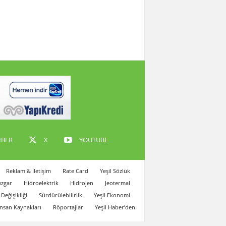
BLR
X
YOUTUBE
Reklam & İletişim
Rate Card
Yeşil Sözlük
zgar
Hidroelektrik
Hidrojen
Jeotermal
 Değişikliği
Sürdürülebilirlik
Yeşil Ekonomi
İnsan Kaynakları
Röportajlar
Yeşil Haber’den