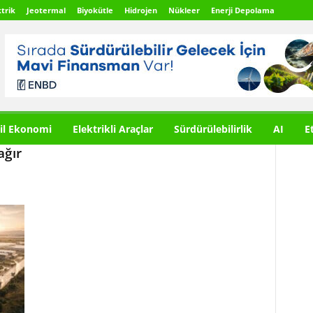
trik
Jeotermal
Biyokütle
Hidrojen
Nükleer
Enerji Depolama
il Ekonomi
Elektrikli Araçlar
Sürdürülebilirlik
AI
E
ağır