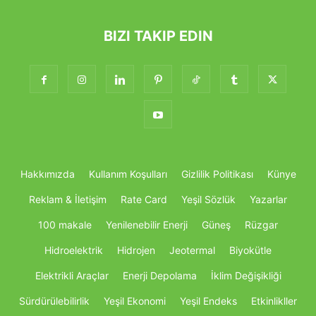
BIZI TAKIP EDIN
Hakkımızda
Kullanım Koşulları
Gizlilik Politikası
Künye
Reklam & İletişim
Rate Card
Yeşil Sözlük
Yazarlar
100 makale
Yenilenebilir Enerji
Güneş
Rüzgar
Hidroelektrik
Hidrojen
Jeotermal
Biyokütle
Elektrikli Araçlar
Enerji Depolama
İklim Değişikliği
Sürdürülebilirlik
Yeşil Ekonomi
Yeşil Endeks
Etkinlikller