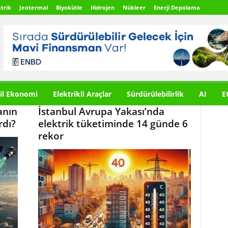
trik
Jeotermal
Biyokütle
Hidrojen
Nükleer
Enerji Depolama
il Ekonomi
Elektrikli Araçlar
Sürdürülebilirlik
AI
E
anın
İstanbul Avrupa Yakası’nda
rdı?
elektrik tüketiminde 14 günde 6
rekor