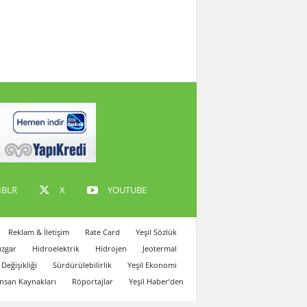
BLR
X
YOUTUBE
Reklam & İletişim
Rate Card
Yeşil Sözlük
zgar
Hidroelektrik
Hidrojen
Jeotermal
 Değişikliği
Sürdürülebilirlik
Yeşil Ekonomi
İnsan Kaynakları
Röportajlar
Yeşil Haber’den