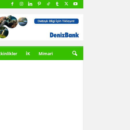
tkinlikler
İK
Mimari