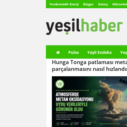
Yenilenebilir Enerji
Rüzgar
Güneş
Hidroelek
Y
e
ş
i
l
H
a
Pulse
Yeşil Endeks
Yeş
b
Hunga Tonga patlaması met
e
r
parçalanmasını nasıl hızlandı