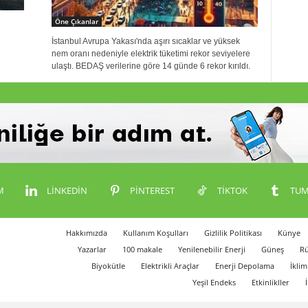
Öne Çıkanlar
İstanbul Avrupa Yakası'nda aşırı sıcaklar ve yüksek
nem oranı nedeniyle elektrik tüketimi rekor seviyelere
ulaştı. BEDAŞ verilerine göre 14 günde 6 rekor kırıldı.
M
LINKEDIN
PINTEREST
TIKTOK
TUM
Hakkımızda
Kullanım Koşulları
Gizlilik Politikası
Künye
Yazarlar
100 makale
Yenilenebilir Enerji
Güneş
Rü
Biyokütle
Elektrikli Araçlar
Enerji Depolama
İklim
Yeşil Endeks
Etkinlikller