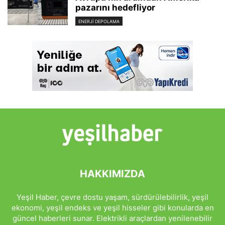
pazarını hedefliyor
ENERJI DEPOLAMA
HAKKIMIZDA
Yeşil Haber, çevre dostu yaşam, sürdürülebilirlik, yeşil
ekonomi, yeşil endeks ve yeşil hisseler gibi konularda en
güncel haberleri sunar. Elektrikli araçlardan yenilenebilir