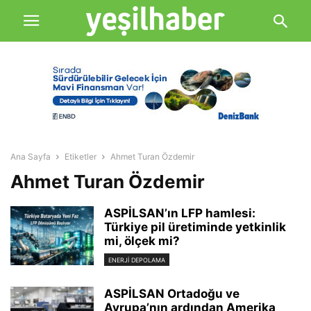
Ana Sayfa
Etiketler
Ahmet Turan Özdemir
Ahmet Turan Özdemir
ASPİLSAN’ın LFP hamlesi:
Türkiye pil üretiminde yetkinlik
mi, ölçek mi?
ENERJI DEPOLAMA
ASPİLSAN Ortadoğu ve
Avrupa’nın ardından Amerika