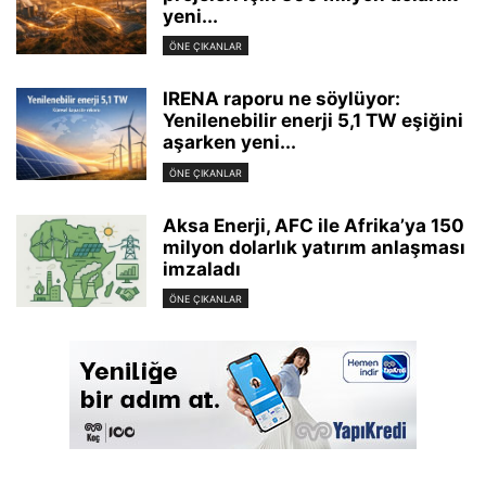
yeni...
ÖNE ÇIKANLAR
IRENA raporu ne söylüyor:
Yenilenebilir enerji 5,1 TW eşiğini
aşarken yeni...
ÖNE ÇIKANLAR
Aksa Enerji, AFC ile Afrika’ya 150
milyon dolarlık yatırım anlaşması
imzaladı
ÖNE ÇIKANLAR