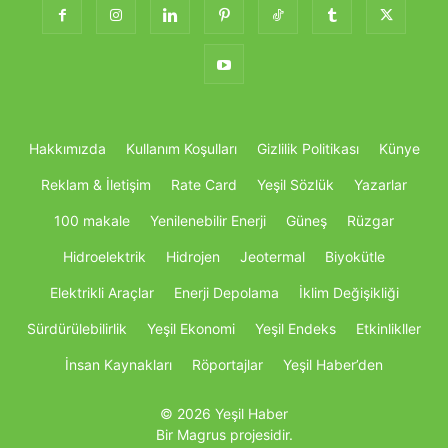
Hakkımızda
Kullanım Koşulları
Gizlilik Politikası
Künye
Reklam & İletişim
Rate Card
Yeşil Sözlük
Yazarlar
100 makale
Yenilenebilir Enerji
Güneş
Rüzgar
Hidroelektrik
Hidrojen
Jeotermal
Biyokütle
Elektrikli Araçlar
Enerji Depolama
İklim Değişikliği
Sürdürülebilirlik
Yeşil Ekonomi
Yeşil Endeks
Etkinlikller
İnsan Kaynakları
Röportajlar
Yeşil Haber’den
© 2026 Yeşil Haber
Bir Magrus projesidir.