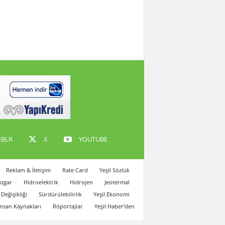
BLR
X
YOUTUBE
Reklam & İletişim
Rate Card
Yeşil Sözlük
zgar
Hidroelektrik
Hidrojen
Jeotermal
 Değişikliği
Sürdürülebilirlik
Yeşil Ekonomi
İnsan Kaynakları
Röportajlar
Yeşil Haber’den