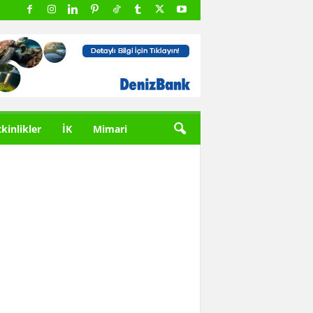
tkinlikler
İK
Mimari