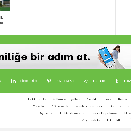
TL
nı
M
LINKEDIN
PINTEREST
TIKTOK
TUM
Hakkımızda
Kullanım Koşulları
Gizlilik Politikası
Künye
Yazarlar
100 makale
Yenilenebilir Enerji
Güneş
Rü
Biyokütle
Elektrikli Araçlar
Enerji Depolama
İklim
Yeşil Endeks
Etkinlikller