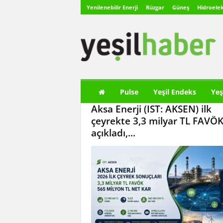
Yenilenebilir Enerji
Rüzgar
Güneş
Hidroelek
Y
e
ş
i
l
H
a
Pulse
Yeşil Endeks
Yeş
b
Aksa Enerji (IST: AKSEN) ilk
e
r
çeyrekte 3,3 milyar TL FAVÖ
açıkladı,...