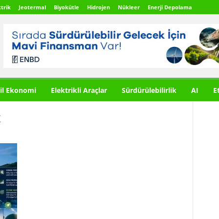
trik
Jeotermal
Biyokütle
Hidrojen
Nükleer
Enerji Depolama
il Ekonomi
Elektrikli Araçlar
Sürdürülebilirlik
AI
E
K