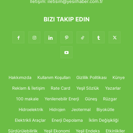
İletişim:
iletisim@yesilhaber.com.tr
BIZI TAKIP EDIN
Hakkımızda
Kullanım Koşulları
Gizlilik Politikası
Künye
Reklam & İletişim
Rate Card
Yeşil Sözlük
Yazarlar
100 makale
Yenilenebilir Enerji
Güneş
Rüzgar
Hidroelektrik
Hidrojen
Jeotermal
Biyokütle
Elektrikli Araçlar
Enerji Depolama
İklim Değişikliği
Sürdürülebilirlik
Yeşil Ekonomi
Yeşil Endeks
Etkinlikller