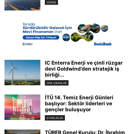
GÜNEŞ
IC Enterra Enerji ve çinli rüzgar
devi Goldwind’den stratejik iş
birliği...
ÖNE ÇIKANLAR
İTÜ 14. Temiz Enerji Günleri
başlıyor: Sektör liderleri ve
gençler buluşuyor
ETKINLIKLER
TÜREB Genel Kurulu: Dr. İbrahim