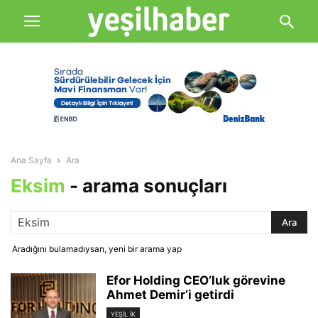
Ana Sayfa
Ara
Eksim
-
arama sonuçları
Aradığını bulamadıysan, yeni bir arama yap
Efor Holding CEO’luk görevine
Ahmet Demir’i getirdi
YEŞIL İK