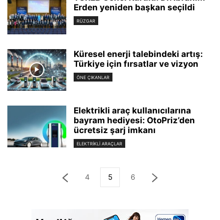
Erden yeniden başkan seçildi
RÜZGAR
Küresel enerji talebindeki artış:
Türkiye için fırsatlar ve vizyon
ÖNE ÇIKANLAR
Elektrikli araç kullanıcılarına
bayram hediyesi: OtoPriz’den
ücretsiz şarj imkanı
ELEKTRIKLI ARAÇLAR
4
5
6