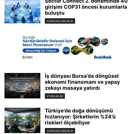
Sector Connect 2. döneminde 40
girişim COP31 öncesi kurumlarla
buluştu
SÜRDÜRÜLEBILIRLIK
İş dünyası Bursa’da döngüsel
ekonomi finansmanı ve yapay
zekayı masaya yatırdı
ETKINLIKLER
Türkiye’de doğa dönüşümü
hızlanıyor: Şirketlerin %24’ü
riskleri ölçebiliyor
SÜRDÜRÜLEBILIRLIK