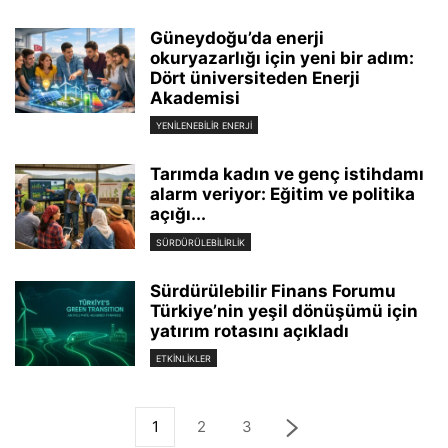
Güneydoğu’da enerji
okuryazarlığı için yeni bir adım:
Dört üniversiteden Enerji
Akademisi
YENILENEBILIR ENERJI
Tarımda kadın ve genç istihdamı
alarm veriyor: Eğitim ve politika
açığı...
SÜRDÜRÜLEBILIRLIK
Sürdürülebilir Finans Forumu
Türkiye’nin yeşil dönüşümü için
yatırım rotasını açıkladı
ETKINLIKLER
1
2
3