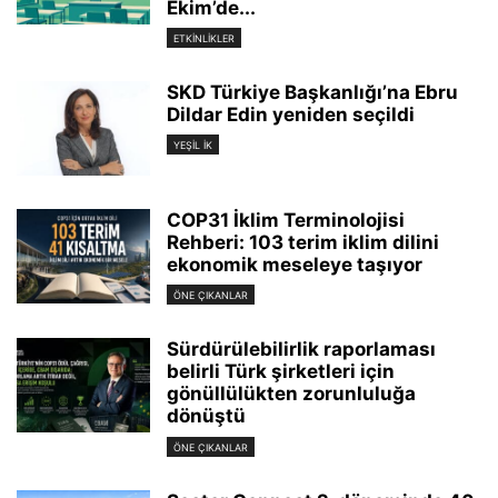
Ekim’de...
ETKINLIKLER
SKD Türkiye Başkanlığı’na Ebru
Dildar Edin yeniden seçildi
YEŞIL İK
COP31 İklim Terminolojisi
Rehberi: 103 terim iklim dilini
ekonomik meseleye taşıyor
ÖNE ÇIKANLAR
Sürdürülebilirlik raporlaması
belirli Türk şirketleri için
gönüllülükten zorunluluğa
dönüştü
ÖNE ÇIKANLAR